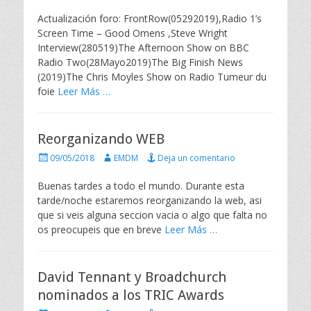
u
u
b
t
Actualización foro: FrontRow(05292019),Radio 1’s
l
o
Screen Time – Good Omens ,Steve Wright
i
r
Interview(280519)The Afternoon Show on BBC
c
Radio Two(28Mayo2019)The Big Finish News
a
(2019)The Chris Moyles Show on Radio Tumeur du
d
o
foie
Leer Más …
e
l
Reorganizando WEB
P
A
09/05/2018
EMDM
Deja un comentario
u
u
b
t
Buenas tardes a todo el mundo. Durante esta
l
o
tarde/noche estaremos reorganizando la web, asi
i
r
que si veis alguna seccion vacia o algo que falta no
c
os preocupeis que en breve
Leer Más …
a
d
o
e
David Tennant y Broadchurch
l
nominados a los TRIC Awards