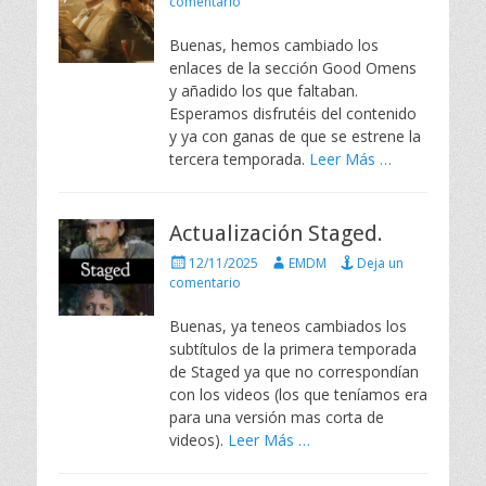
u
u
comentario
b
t
l
o
Buenas, hemos cambiado los
i
r
enlaces de la sección Good Omens
c
y añadido los que faltaban.
a
Esperamos disfrutéis del contenido
d
y ya con ganas de que se estrene la
o
e
tercera temporada.
Leer Más …
l
Actualización Staged.
P
A
12/11/2025
EMDM
Deja un
u
u
comentario
b
t
l
o
Buenas, ya teneos cambiados los
i
r
subtítulos de la primera temporada
c
de Staged ya que no correspondían
a
con los videos (los que teníamos era
d
para una versión mas corta de
o
e
videos).
Leer Más …
l