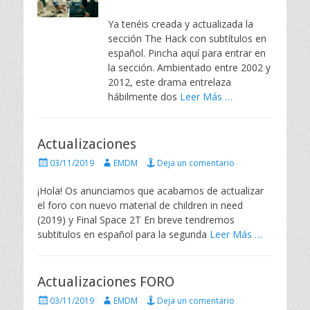
b
t
l
o
Ya tenéis creada y actualizada la
i
r
sección The Hack con subtítulos en
c
español. Pincha aquí para entrar en
a
la sección. Ambientado entre 2002 y
d
2012, este drama entrelaza
o
e
hábilmente dos
Leer Más …
l
Actualizaciones
P
A
03/11/2019
EMDM
Deja un comentario
u
u
b
t
¡Hola! Os anunciamos que acabamos de actualizar
l
o
el foro con nuevo material de children in need
i
r
(2019) y Final Space 2T En breve tendremos
c
subtitulos en español para la segunda
Leer Más …
a
d
o
e
Actualizaciones FORO
l
P
A
03/11/2019
EMDM
Deja un comentario