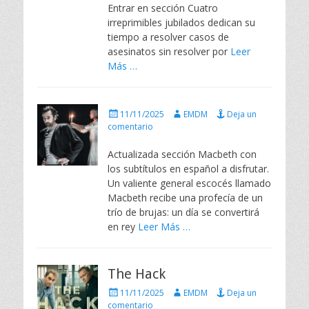
Entrar en sección Cuatro
d
irreprimibles jubilados dedican su
o
e
tiempo a resolver casos de
l
asesinatos sin resolver por
Leer
Más …
P
A
11/11/2025
EMDM
Deja un
u
u
comentario
b
t
l
o
Actualizada sección Macbeth con
i
r
los subtítulos en español a disfrutar.
c
Un valiente general escocés llamado
a
Macbeth recibe una profecía de un
d
trío de brujas: un día se convertirá
o
e
en rey
Leer Más …
l
The Hack
P
A
11/11/2025
EMDM
Deja un
u
u
comentario