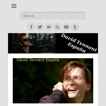
David Tennant actor escoces, Doctor Who, Broadchurch, Bad
David Tennant -
Samaritan, Hamlet.
Spanish Fan Club
Buscar:
Facebook
Twitter
Correo
Feed
YouTube
Tumblr
electrónico