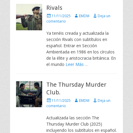
Rivals
P
A
11/11/2025
EMDM
Deja un
u
u
comentario
b
t
l
o
Ya tenéis creada y actualizada la
i
r
sección Rivals con subtítulos en
c
español. Entrar en Sección
a
Ambientada en 1986 en los círculos
d
de la élite y aristocracia británica. En
o
e
el mundo
Leer Más …
l
The Thursday Murder
Club.
P
A
11/11/2025
EMDM
Deja un
u
u
comentario
b
t
l
o
Actualizada las sección The
i
r
Thursday Murder Club (2025)
c
incluyendo los subtítulos en español.
a