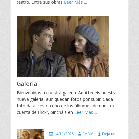
teatro. Entre sus obras
Leer Más ...
Galeria
Bienvenidos a nuestra galería. Aquí tenéis nuestra
nueva galería, aun quedan fotos por subir. Cada
foto da acceso a uno de los álbumes de nuestra
cuenta de Flickr, pincháis en
Leer Más ...
P
A
14/11/2025
EMDM
Deja un