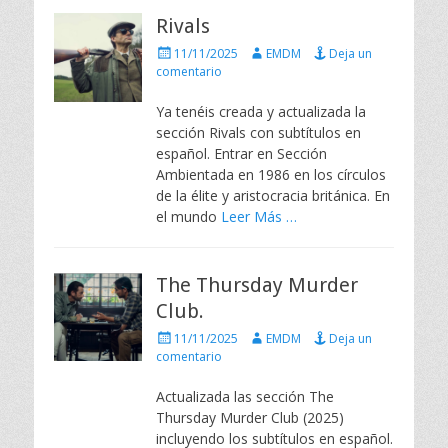
Rivals
P
A
11/11/2025
EMDM
Deja un
u
u
comentario
b
t
l
o
Ya tenéis creada y actualizada la
i
r
sección Rivals con subtítulos en
c
español. Entrar en Sección
a
Ambientada en 1986 en los círculos
d
de la élite y aristocracia británica. En
o
e
el mundo
Leer Más …
l
The Thursday Murder
Club.
P
A
11/11/2025
EMDM
Deja un
u
u
comentario
b
t
l
o
Actualizada las sección The
i
r
Thursday Murder Club (2025)
c
incluyendo los subtítulos en español.
a