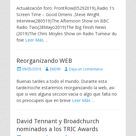
u
u
b
t
Actualización foro: FrontRow(05292019),Radio 1’s
l
o
Screen Time – Good Omens ,Steve Wright
i
r
Interview(280519)The Afternoon Show on BBC
c
Radio Two(28Mayo2019)The Big Finish News
a
(2019)The Chris Moyles Show on Radio Tumeur du
d
o
foie
Leer Más …
e
l
Reorganizando WEB
P
A
09/05/2018
EMDM
Deja un comentario
u
u
b
t
Buenas tardes a todo el mundo. Durante esta
l
o
tarde/noche estaremos reorganizando la web, asi
i
r
que si veis alguna seccion vacia o algo que falta no
c
os preocupeis que en breve
Leer Más …
a
d
o
e
David Tennant y Broadchurch
l
nominados a los TRIC Awards