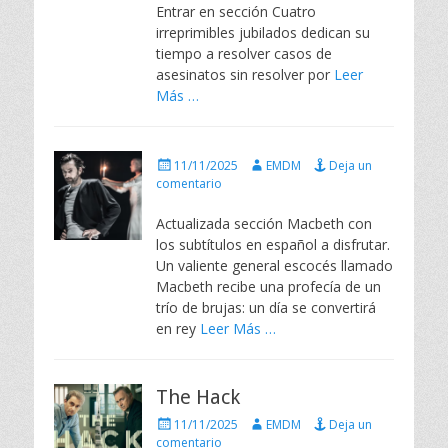
Entrar en sección Cuatro
d
irreprimibles jubilados dedican su
o
e
tiempo a resolver casos de
l
asesinatos sin resolver por
Leer
Más …
P
A
11/11/2025
EMDM
Deja un
u
u
comentario
b
t
l
o
Actualizada sección Macbeth con
i
r
los subtítulos en español a disfrutar.
c
Un valiente general escocés llamado
a
Macbeth recibe una profecía de un
d
trío de brujas: un día se convertirá
o
e
en rey
Leer Más …
l
The Hack
P
A
11/11/2025
EMDM
Deja un
u
u
comentario