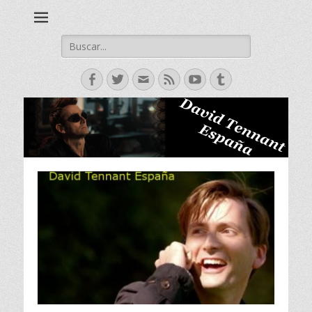
David Tennant actor escoces, Doctor Who, Broadchurch, Bad
David Tennant -
Samaritan, Hamlet.
Spanish Fan Club
Buscar:
Facebook
Twitter
Correo
Feed
YouTube
Tumblr
electrónico