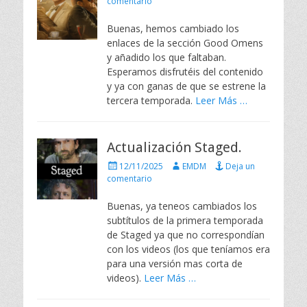
u
u
comentario
b
t
l
o
Buenas, hemos cambiado los
i
r
enlaces de la sección Good Omens
c
y añadido los que faltaban.
a
Esperamos disfrutéis del contenido
d
y ya con ganas de que se estrene la
o
e
tercera temporada.
Leer Más …
l
Actualización Staged.
P
A
12/11/2025
EMDM
Deja un
u
u
comentario
b
t
l
o
Buenas, ya teneos cambiados los
i
r
subtítulos de la primera temporada
c
de Staged ya que no correspondían
a
con los videos (los que teníamos era
d
para una versión mas corta de
o
e
videos).
Leer Más …
l