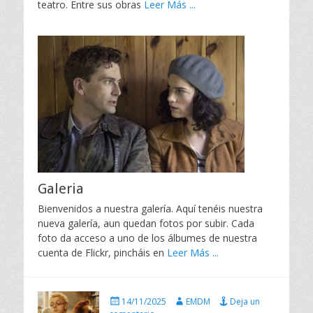
teatro. Entre sus obras
Leer Más ...
Galeria
Bienvenidos a nuestra galería. Aquí tenéis nuestra
nueva galería, aun quedan fotos por subir. Cada
foto da acceso a uno de los álbumes de nuestra
cuenta de Flickr, pincháis en
Leer Más ...
P
A
14/11/2025
EMDM
Deja un