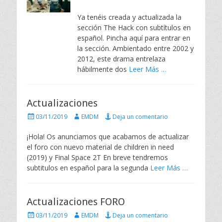
b
t
l
o
Ya tenéis creada y actualizada la
i
r
sección The Hack con subtítulos en
c
español. Pincha aquí para entrar en
a
la sección. Ambientado entre 2002 y
d
2012, este drama entrelaza
o
e
hábilmente dos
Leer Más …
l
Actualizaciones
P
A
03/11/2019
EMDM
Deja un comentario
u
u
b
t
¡Hola! Os anunciamos que acabamos de actualizar
l
o
el foro con nuevo material de children in need
i
r
(2019) y Final Space 2T En breve tendremos
c
subtitulos en español para la segunda
Leer Más …
a
d
o
e
Actualizaciones FORO
l
P
A
03/11/2019
EMDM
Deja un comentario