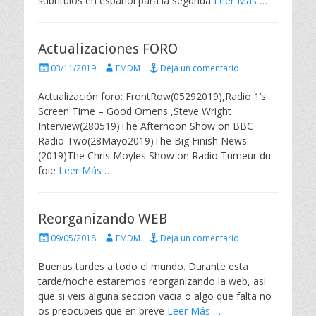
subtitulos en español para la segunda
Leer Más …
a
d
o
e
Actualizaciones FORO
l
P
A
03/11/2019
EMDM
Deja un comentario
u
u
b
t
Actualización foro: FrontRow(05292019),Radio 1’s
l
o
Screen Time – Good Omens ,Steve Wright
i
r
Interview(280519)The Afternoon Show on BBC
c
Radio Two(28Mayo2019)The Big Finish News
a
(2019)The Chris Moyles Show on Radio Tumeur du
d
o
foie
Leer Más …
e
l
Reorganizando WEB
P
A
09/05/2018
EMDM
Deja un comentario
u
u
b
t
Buenas tardes a todo el mundo. Durante esta
l
o
tarde/noche estaremos reorganizando la web, asi
i
r
que si veis alguna seccion vacia o algo que falta no
c
os preocupeis que en breve
Leer Más …
a