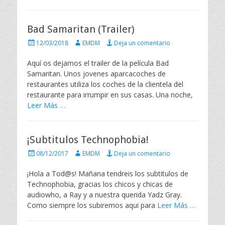
d
o
e
Bad Samaritan (Trailer)
l
P
A
12/03/2018
EMDM
Deja un comentario
u
u
b
t
Aquí os dejamos el trailer de la película Bad
l
o
Samaritan. Unos jovenes aparcacoches de
i
r
restaurantes utiliza los coches de la clientela del
c
restaurante para irrumpir en sus casas. Una noche,
a
Leer Más …
d
o
e
l
¡Subtitulos Technophobia!
P
A
08/12/2017
EMDM
Deja un comentario
u
u
b
t
¡Hola a Tod@s! Mañana tendreis los subtitulos de
l
o
Technophobia, gracias los chicos y chicas de
i
r
audiowho, a Ray y a nuestra querida Yadz Gray.
c
Como siempre los subiremos aqui para
Leer Más …
a
d