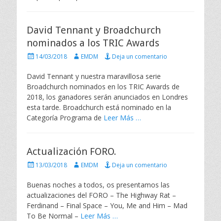
d
o
e
David Tennant y Broadchurch
l
nominados a los TRIC Awards
P
A
14/03/2018
EMDM
Deja un comentario
u
u
b
t
David Tennant y nuestra maravillosa serie
l
o
Broadchurch nominados en los TRIC Awards de
i
r
2018, los ganadores serán anunciados en Londres
c
esta tarde. Broadchurch está nominado en la
a
Categoría Programa de
Leer Más …
d
o
e
l
Actualización FORO.
P
A
13/03/2018
EMDM
Deja un comentario
u
u
b
t
Buenas noches a todos, os presentamos las
l
o
actualizaciones del FORO – The Highway Rat –
i
r
Ferdinand – Final Space – You, Me and Him – Mad
c
To Be Normal –
Leer Más …
a