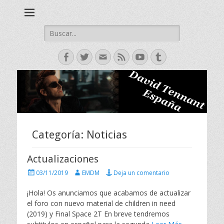
David Tennant actor escoces, Doctor Who, Broadchurch, Bad
David Tennant -
Samaritan, Hamlet.
Spanish Fan Club
Buscar:
Facebook
Twitter
Correo
Feed
YouTube
Tumblr
electrónico
Categoría:
Noticias
Actualizaciones
P
A
03/11/2019
EMDM
Deja un comentario
u
u
b
t
¡Hola! Os anunciamos que acabamos de actualizar
l
o
el foro con nuevo material de children in need
i
r
(2019) y Final Space 2T En breve tendremos
c