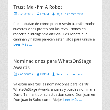
o
e
Trust Me -I’m A Robot
l
P
A
29/10/2017
EMDM
Deja un comentario
u
u
b
t
Pocos dudan de cómo pronto serán transformadas
l
o
nuestras vidas pronto por las revoluciones en
i
r
robótica e inteligencia artificial. Los robots que
c
caminan y hablan parecen estar listos para unirse a
a
Leer Más …
d
o
e
l
Nominaciones para WhatsOnStage
Awards
P
A
29/10/2017
EMDM
Deja un comentario
u
u
b
t
Ya están abiertas las nominaciones para los 18º
l
o
WhatsOnStage Awards anuales y puedes nominar a
i
r
David Tennant por su actuación como Don Juan en
c
Don Juan In Soho como Mejor
Leer Más …
a
d
o