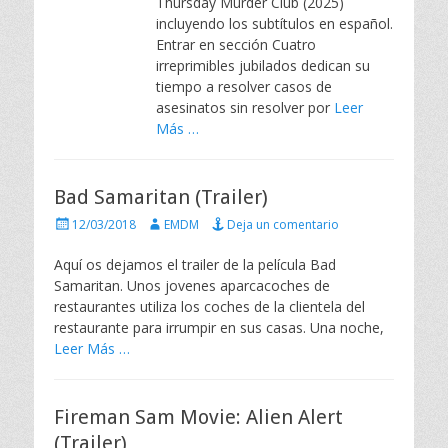
Thursday Murder Club (2025)
c
incluyendo los subtítulos en español.
a
Entrar en sección Cuatro
d
irreprimibles jubilados dedican su
o
e
tiempo a resolver casos de
l
asesinatos sin resolver por
Leer
Más …
Bad Samaritan (Trailer)
P
A
12/03/2018
EMDM
Deja un comentario
u
u
b
t
Aquí os dejamos el trailer de la película Bad
l
o
Samaritan. Unos jovenes aparcacoches de
i
r
restaurantes utiliza los coches de la clientela del
c
restaurante para irrumpir en sus casas. Una noche,
a
Leer Más …
d
o
e
l
Fireman Sam Movie: Alien Alert
(Trailer)