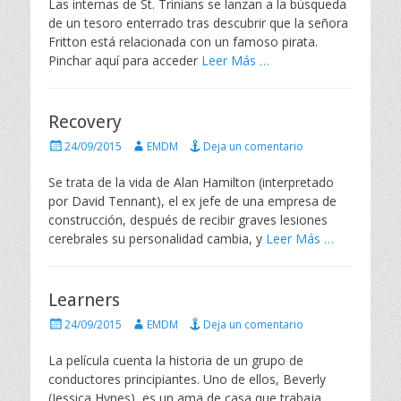
Las internas de St. Trinians se lanzan a la búsqueda
l
o
de un tesoro enterrado tras descubrir que la señora
i
r
Fritton está relacionada con un famoso pirata.
c
Pinchar aquí para acceder
Leer Más …
a
d
o
e
Recovery
l
P
A
24/09/2015
EMDM
Deja un comentario
u
u
b
t
Se trata de la vida de Alan Hamilton (interpretado
l
o
por David Tennant), el ex jefe de una empresa de
i
r
construcción, después de recibir graves lesiones
c
cerebrales su personalidad cambia, y
Leer Más …
a
d
o
e
Learners
l
P
A
24/09/2015
EMDM
Deja un comentario
u
u
b
t
La película cuenta la historia de un grupo de
l
o
conductores principiantes. Uno de ellos, Beverly
i
r
(Jessica Hynes), es un ama de casa que trabaja