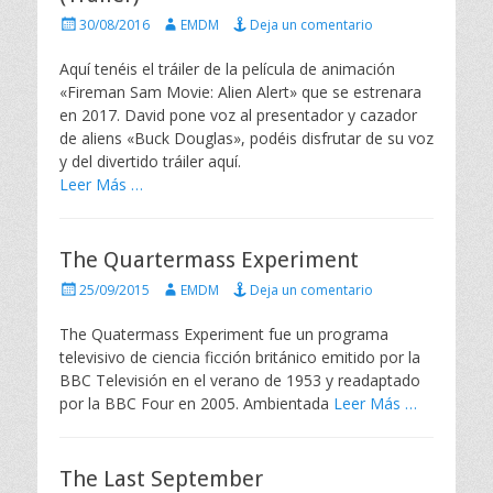
P
A
30/08/2016
EMDM
Deja un comentario
u
u
b
t
Aquí tenéis el tráiler de la película de animación
l
o
«Fireman Sam Movie: Alien Alert» que se estrenara
i
r
en 2017. David pone voz al presentador y cazador
c
de aliens «Buck Douglas», podéis disfrutar de su voz
a
y del divertido tráiler aquí.
d
o
Leer Más …
e
l
The Quartermass Experiment
P
A
25/09/2015
EMDM
Deja un comentario
u
u
b
t
The Quatermass Experiment fue un programa
l
o
televisivo de ciencia ficción británico emitido por la
i
r
BBC Televisión en el verano de 1953 y readaptado
c
por la BBC Four en 2005. Ambientada
Leer Más …
a
d
o
e
The Last September
l