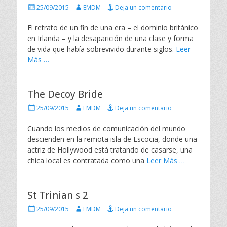
P
A
25/09/2015
EMDM
Deja un comentario
u
u
b
t
El retrato de un fin de una era – el dominio británico
l
o
en Irlanda – y la desaparición de una clase y forma
i
r
de vida que había sobrevivido durante siglos.
Leer
c
Más …
a
d
o
e
The Decoy Bride
l
P
A
25/09/2015
EMDM
Deja un comentario
u
u
b
t
Cuando los medios de comunicación del mundo
l
o
descienden en la remota isla de Escocia, donde una
i
r
actriz de Hollywood está tratando de casarse, una
c
chica local es contratada como una
Leer Más …
a
d
o
e
St Trinian s 2
l
P
A
25/09/2015
EMDM
Deja un comentario
u
u
b
t