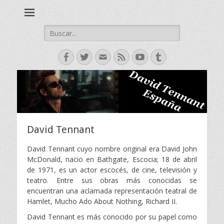
David Tennant actor escoces, Doctor Who, Broadchurch, Bad
David Tennant -
Samaritan, Hamlet.
Spanish Fan Club
Buscar:
Facebook
Twitter
Correo
Feed
YouTube
Tumblr
electrónico
David Tennant
David Tennant cuyo nombre original era David John
McDonald, nacio en Bathgate, Escocia; 18 de abril
de 1971, es un actor escocés, de cine, televisión y
teatro. Entre sus obras más conocidas se
encuentran una aclamada representación teatral de
Hamlet, Mucho Ado About Nothing, Richard II.
David Tennant es más conocido por su papel como