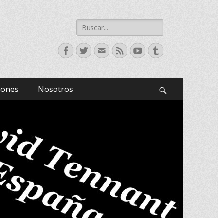
Buscar:
Facebook
Twitter
Correo
Feed
YouTube
Tumblr
electrónico
iones
Nosotros
Buscar