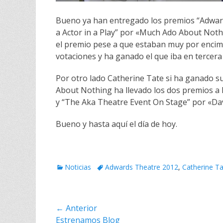
Bueno ya han entregado los premios “Adwar
a Actor in a Play” por «Much Ado About Noth
el premio pese a que estaban muy por encima
votaciones y ha ganado el que iba en tercera
Por otro lado Catherine Tate si ha ganado su
About Nothing ha llevado los dos premios a
y “The Aka Theatre Event On Stage” por «Da
Bueno y hasta aquí el día de hoy.
C
Noticias
E
Adwards Theatre 2012
,
Catherine T
a
t
t
i
e
q
Navegación
← Anterior
g
u
o
Entrada
Estrenamos Blog
e