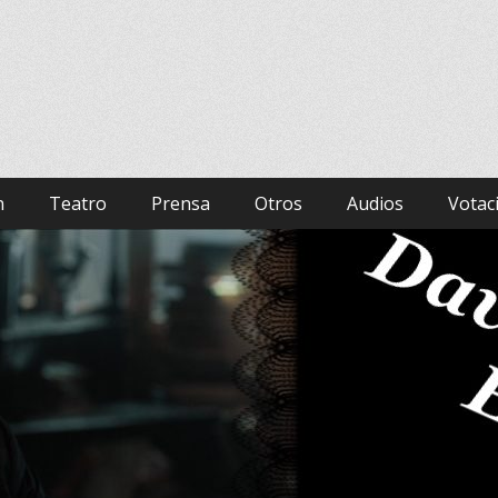
panish Fan Club
hurch, Bad Samaritan, Hamlet.
n
Teatro
Prensa
Otros
Audios
Votac