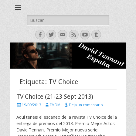
David Tennant actor escoces, Doctor Who, Broadchurch, Bad
David Tennant -
Samaritan, Hamlet.
Spanish Fan Club
Buscar:
Facebook
Twitter
Correo
Feed
YouTube
Tumblr
electrónico
Etiqueta:
TV Choice
TV Choice (21-23 Sept 2013)
P
A
19/09/2013
EMDM
Deja un comentario
u
u
b
t
Aquí tenéis el escaneo de la revista TV Choice de la
l
o
entrega de premios del 2013. Premio Mejor Actor:
i
r
David Tennant Premio Mejor nueva serie:
c