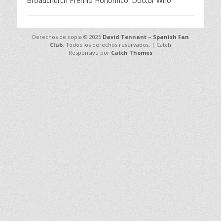
Broadchurch Premio Honorífico: Doctor Who
a
d
o
e
Derechos de copia © 2026
David Tennant – Spanish Fan
l
Club
. Todos los derechos reservados. | Catch
Responsive por
Catch Themes