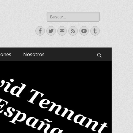
Buscar:
Facebook
Twitter
Correo
Feed
YouTube
Tumblr
electrónico
iones
Nosotros
Buscar