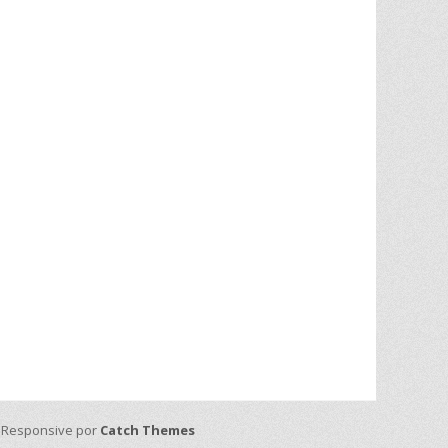
h Responsive por
Catch Themes