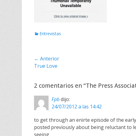
C
Entrevistas
a
t
e
Navegación
← Anterior
g
o
Entrada
True Love
de
r
anterior:
i
entradas
a
2 comentarios en “The Press Associa
s
Fpb
dijo:
24/07/2012 a las 14:42
to get through an enirte episode of the earl
posted previously about being reluctant to le
seeing