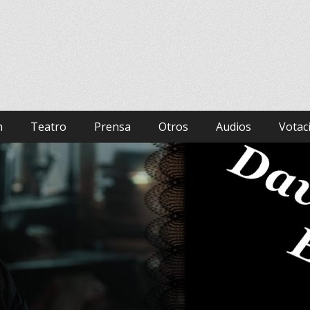
panish Fan Club
hurch, Bad Samaritan, Hamlet.
n
Teatro
Prensa
Otros
Audios
Votac