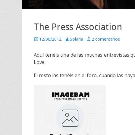
The Press Association
P
12/06/2012
A
Solaria
2 comentarios
u
u
b
t
Aquí tenéis una de las muchas entrevistas q
l
o
Love.
i
r
c
El resto las tenéis en el foro, cuando las ha
a
d
o
e
l