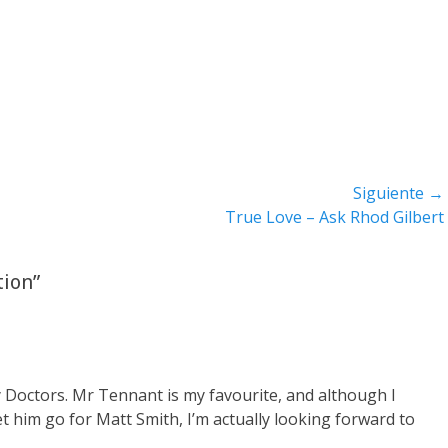
Siguiente →
Entrada
True Love – Ask Rhod Gilbert
siguiente:
tion”
y Doctors. Mr Tennant is my favourite, and although I
t him go for Matt Smith, I’m actually looking forward to