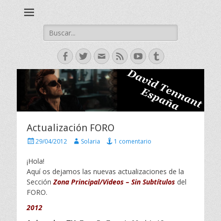
David Tennant actor escoces, Doctor Who, Broadchurch, Bad
David Tennant -
Samaritan, Hamlet.
Spanish Fan Club
Buscar:
Facebook
Twitter
Correo
Feed
YouTube
Tumblr
electrónico
Actualización FORO
P
A
29/04/2012
Solaria
1 comentario
u
u
b
t
¡Hola!
l
o
Aquí os dejamos las nuevas actualizaciones de la
i
r
Sección
Zona Principal/Videos – Sin Subtítulos
del
c
FORO.
a
d
2012
o
e