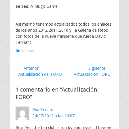
Series:
A Mug’s Game
Así mismo tenemos actualizados todos los enlaces
de los años 2012,2011,2010 y la Galeria de fotos
con fotos de la nueva miniserie que rueda David
Tennant
C
Noticias
a
t
e
Navegación
← Anterior
Siguiente →
g
Entrada
Actualización del FORO
Entrada
Actualización FORO
de
o
anterior:
siguiente:
r
entradas
i
1 comentario en “Actualización
a
FORO”
s
Damla
dijo:
24/07/2012 a las 14:07
Roy: Yes, the fan club is run by and myself. I bliveee