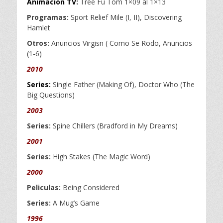
Animacion TV:
Tree Fu Tom 1×09 al 1×13
l
Programas:
Sport Relief Mile (I, II), Discovering
Hamlet
Otros:
Anuncios Virgisn ( Como Se Rodo, Anuncios
(1-6)
2010
Series:
Single Father (Making Of), Doctor Who (The
Big Questions)
2003
Series:
Spine Chillers (Bradford in My Dreams)
2001
Series:
High Stakes (The Magic Word)
2000
Peliculas:
Being Considered
Series:
A Mug’s Game
1996