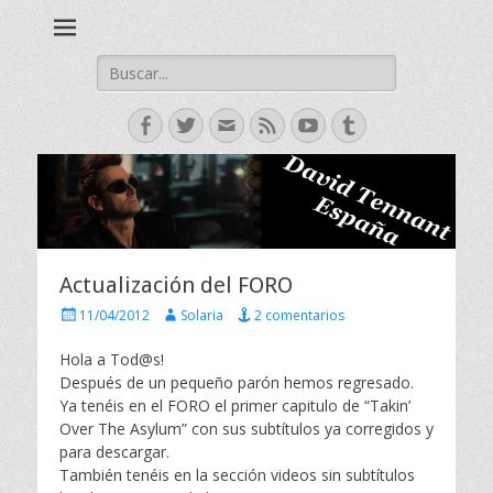
David Tennant actor escoces, Doctor Who, Broadchurch, Bad
David Tennant -
Samaritan, Hamlet.
Spanish Fan Club
Buscar:
Facebook
Twitter
Correo
Feed
YouTube
Tumblr
electrónico
Actualización del FORO
P
A
11/04/2012
Solaria
2 comentarios
u
u
b
t
Hola a Tod@s!
l
o
Después de un pequeño parón hemos regresado.
i
r
Ya tenéis en el FORO el primer capitulo de “Takin’
c
Over The Asylum” con sus subtítulos ya corregidos y
a
para descargar.
d
o
También tenéis en la sección videos sin subtítulos
e