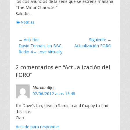
los dos anuncios de la serie que se estrena mañana
l
“The Minor Character”
Saludos.
C
Noticias
a
t
e
Navegación
← Anterior
Siguiente →
g
Entrada
David Tennant en BBC
Entrada
Actualización FORO
de
o
anterior:
Radio 4 – Love Virtually
siguiente:
r
entradas
i
a
2 comentarios en “Actualización del
s
FORO”
Marika
dijo:
02/06/2012 a las 13:48
I’m Dave’s fun, i live in Sardinia and i’happy to find
this site.
Ciao
Accede para responder