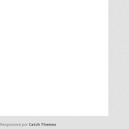
h Responsive por
Catch Themes