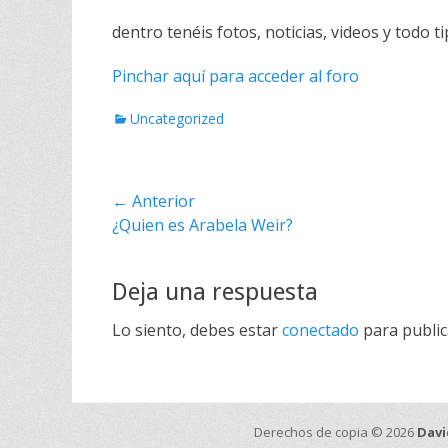
dentro tenéis fotos, noticias, videos y todo t
Pinchar aquí para acceder al foro
C
Uncategorized
a
t
e
Navegación
← Anterior
g
o
Entrada
¿Quien es Arabela Weir?
de
r
anterior:
i
entradas
a
Deja una respuesta
s
Lo siento, debes estar
conectado
para public
Derechos de copia © 2026
Davi