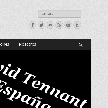
Buscar:
Facebook
Twitter
Correo
Feed
YouTube
Tumblr
electrónico
iones
Nosotros
Buscar