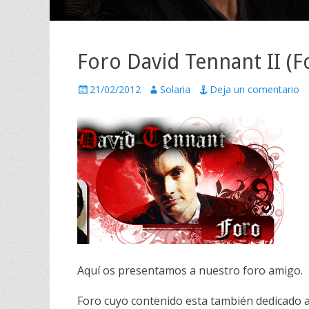
Foro David Tennant II (
P
21/02/2012
A
Solaria
Deja un comentario
u
u
b
t
l
o
i
r
c
a
d
o
e
l
Aquí os presentamos a nuestro foro amigo.
Foro cuyo contenido esta también dedicado 