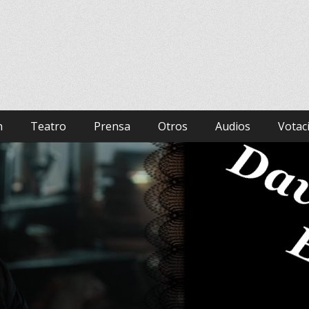
panish Fan Club
hurch, Bad Samaritan, Hamlet.
n
Teatro
Prensa
Otros
Audios
Votac