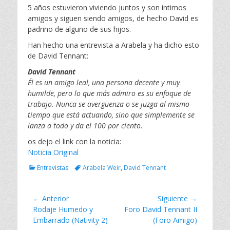
5 años estuvieron viviendo juntos y son íntimos
l
amigos y siguen siendo amigos, de hecho David es
padrino de alguno de sus hijos.
Han hecho una entrevista a Arabela y ha dicho esto
de David Tennant:
David Tennant
Él es un amigo leal, una persona decente y muy
humilde, pero lo que más admiro es su enfoque de
trabajo. Nunca se avergüenza o se juzga al mismo
tiempo que está actuando, sino que simplemente se
lanza a todo y da el 100 por ciento.
os dejo el link con la noticia:
Noticia Original
C
E
Entrevistas
Arabela Weir
,
David Tennant
a
t
t
i
e
q
Navegación
← Anterior
Siguiente →
g
u
Entrada
Rodaje Humedo y
Entrada
Foro David Tennant II
de
o
e
anterior:
Embarrado (Nativity 2)
siguiente:
(Foro Amigo)
r
t
entradas