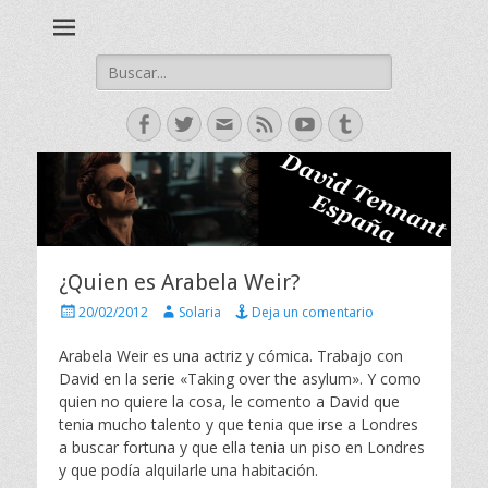
David Tennant actor escoces, Doctor Who, Broadchurch, Bad
David Tennant -
Samaritan, Hamlet.
Spanish Fan Club
Buscar:
Facebook
Twitter
Correo
Feed
YouTube
Tumblr
electrónico
¿Quien es Arabela Weir?
P
A
20/02/2012
Solaria
Deja un comentario
u
u
b
t
Arabela Weir es una actriz y cómica. Trabajo con
l
o
David en la serie «Taking over the asylum». Y como
i
r
quien no quiere la cosa, le comento a David que
c
tenia mucho talento y que tenia que irse a Londres
a
a buscar fortuna y que ella tenia un piso en Londres
d
o
y que podía alquilarle una habitación.
e