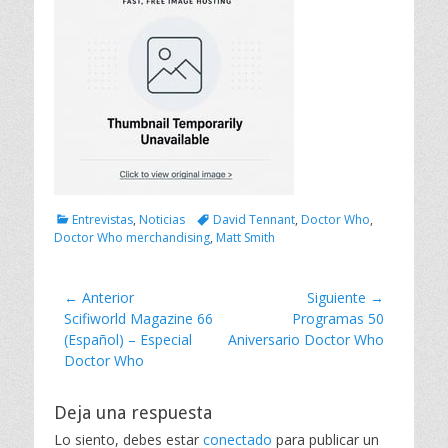
C
E
Entrevistas
,
Noticias
David Tennant
,
Doctor Who
,
a
t
Doctor Who merchandising
,
Matt Smith
t
i
e
q
g
u
Navegación
← Anterior
Siguiente →
o
e
Entrada
Scifiworld Magazine 66
Entrada
Programas 50
de
r
t
anterior:
(Español) – Especial
siguiente:
Aniversario Doctor Who
i
a
entradas
Doctor Who
a
s
s
Deja una respuesta
Lo siento, debes estar
conectado
para publicar un