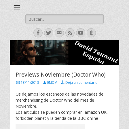
David Tennant actor escoces, Doctor Who, Broadchurch, Bad
David Tennant -
Samaritan, Hamlet.
Spanish Fan Club
Buscar:
Facebook
Twitter
Correo
Feed
YouTube
Tumblr
electrónico
Previews Noviembre (Doctor Who)
P
A
13/11/2013
EMDM
Deja un comentario
u
u
b
t
Os dejamos los escaneos de las novedades de
l
o
merchandising de Doctor Who del mes de
i
r
Noviembre.
c
Los articulos se pueden comprar en: amazon UK,
a
forbidden planet y la tienda de la BBC online
d
o
e