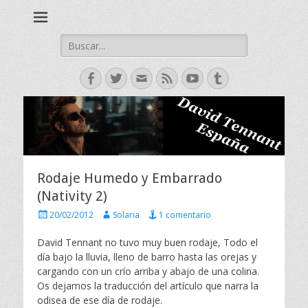
David Tennant actor escoces, Doctor Who, Broadchurch, Bad
David Tennant -
Samaritan, Hamlet.
Spanish Fan Club
Buscar:
Facebook
Twitter
Correo
Feed
YouTube
Tumblr
electrónico
Rodaje Humedo y Embarrado
(Nativity 2)
P
A
20/02/2012
Solaria
1 comentario
u
u
b
t
David Tennant no tuvo muy buen rodaje, Todo el
l
o
día bajo la lluvia, lleno de barro hasta las orejas y
i
r
cargando con un crío arriba y abajo de una colina.
c
Os dejamos la traducción del artículo que narra la
a
odisea de ese día de rodaje.
d