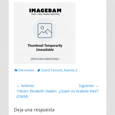
o
e
l
C
E
Entrevistas
David Tennant
,
Nativity 2
a
t
t
i
e
q
Navegación
← Anterior
Siguiente →
g
u
Entrada
Tributo Elisabeth Sladen
Entrada
¿Quien es Arabela Weir?
de
o
e
anterior:
(DWM)
siguiente:
r
t
entradas
i
a
a
s
Deja una respuesta
s